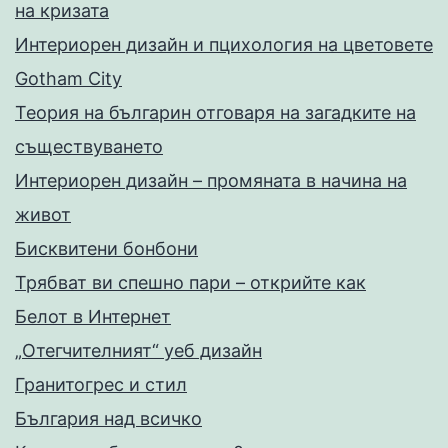
на кризата
Интериорен дизайн и пцихология на цветовете
Gotham City
Теория на българин отговаря на загадките на
съществуването
Интериорен дизайн – промяната в начина на
живот
Бисквитени бонбони
Трябват ви спешно пари – открийте как
Белот в Интернет
„Отегчителният“ уеб дизайн
Гранитогрес и стил
България над всичко