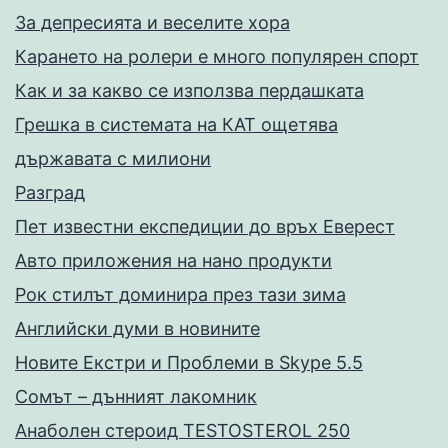
За депресията и веселите хора
Карането на ролери е много популярен спорт
Как и за какво се използва пердашката
Грешка в системата на КАТ ощетява
държавата с милиони
Разград
Пет известни експедиции до връх Еверест
Авто приложения на нано продукти
Рок стилът доминира през тази зима
Английски думи в новините
Новите Екстри и Проблеми в Skype 5.5
Сомът – дънният лакомник
Анаболен стероид TESTOSTEROL 250