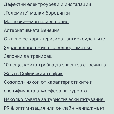
Дефектни електроуреди и инсталации
„Големите“ малки боровинки
Магнезий—магнезиево олио
Алтернативната Венеция
С какво се характеризират антиоксидантите
Здравословен живот с велоергометър
Запoчни да тренираш
10 неща, които трябва да знаеш за стречинга
Жега в Софийския трафик
Созопол- някои от характеристиките и
специфичната атмосфера на курорта
Няколко съвета за туристически пътувания.
PR & оптимизация или он-лайн мениджмънт