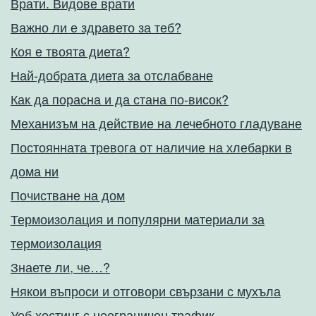
Врати. Видове врати
Важно ли е здравето за теб?
Коя е твоята диета?
Най-добрата диета за отслабване
Как да порасна и да стана по-висок?
Механизъм на действие на лечебното гладуване
Постоянната тревога от наличие на хлебарки в
дома ни
Почистване на дом
Термоизолация и популярни материали за
термоизолация
Знаете ли, че…?
Някои въпроси и отговори свързани с мухъла
Уеб хостинг с неограничен трафик