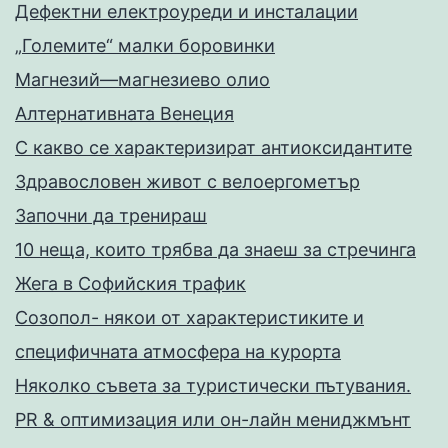
Дефектни електроуреди и инсталации
„Големите“ малки боровинки
Магнезий—магнезиево олио
Алтернативната Венеция
С какво се характеризират антиоксидантите
Здравословен живот с велоергометър
Запoчни да тренираш
10 неща, които трябва да знаеш за стречинга
Жега в Софийския трафик
Созопол- някои от характеристиките и
специфичната атмосфера на курорта
Няколко съвета за туристически пътувания.
PR & оптимизация или он-лайн мениджмънт