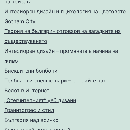
на кризата
Интериорен дизайн и пцихология на цветовете
Gotham City
Теория на българин отговаря на загадките на
съществуването
Интериорен дизайн – промяната в начина на
живот
Бисквитени бонбони
Трябват ви спешно пари – открийте как
Белот в Интернет
„Отегчителният“ уеб дизайн
Гранитогрес и стил
България над всичко
Какво е уеб директория ?