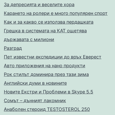
За депресията и веселите хора
Карането на ролери е много популярен спорт
Как и за какво се използва пердашката
Грешка в системата на КАТ ощетява
държавата с милиони
Разград
Пет известни експедиции до връх Еверест
Авто приложения на нано продукти
Рок стилът доминира през тази зима
Английски думи в новините
Новите Екстри и Проблеми в Skype 5.5
Сомът – дънният лакомник
Анаболен стероид TESTOSTEROL 250